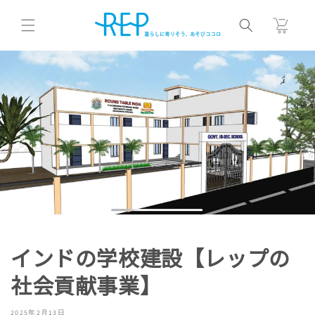
コンテ
カ
ンツに
ー
進む
ト
インドの学校建設【レップの
社会貢献事業】
2025年2月13日