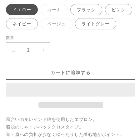
バ
イエロー
カーキ
ブラック
ピンク
リ
エ
ー
バ
ネイビー
ベージュ
ライトグレー
シ
リ
ョ
エ
ン
ー
数量
数
は
シ
売
ョ
量
り
ン
ア
ア
切
は
れ
売
ビ
ビ
て
り
い
切
チ
チ
る
れ
カートに追加する
か
ュ
ュ
て
販
い
ア
ア
売
る
で
か
ル
ル
き
販
ま
バ
バ
売
せ
で
ッ
ッ
ん
き
ま
ク
ク
せ
風合いの良いインド綿を使用したエプロン。
ん
ク
ク
着脱のしやすいバッククロスタイプ。
ロ
ロ
首・肩への負担が少なくゆったりした着心地がポイント。
ス
ス