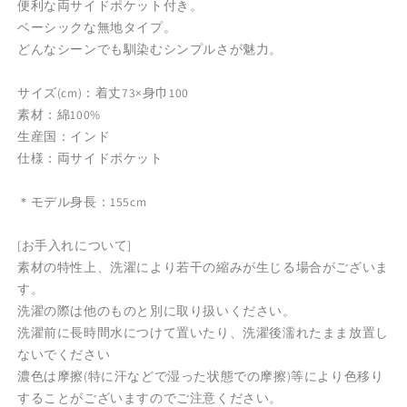
便利な両サイドポケット付き。
エ
エ
ベーシックな無地タイプ。
プ
プ
どんなシーンでも馴染むシンプルさが魅力。
ロ
ロ
ン
ン
サイズ(cm)：着丈73×身巾100
ソ
ソ
素材：綿100%
ル
ル
生産国：インド
イ
イ
仕様：両サイドポケット
エ
エ
ロ
ロ
＊モデル身長：155cm
ー
ー
の
の
[お手入れについて]
数
数
素材の特性上、洗濯により若干の縮みが生じる場合がございま
量
量
す。
を
を
洗濯の際は他のものと別に取り扱いください。
減
増
洗濯前に長時間水につけて置いたり、洗濯後濡れたまま放置し
ら
や
ないでください
す
す
濃色は摩擦(特に汗などで湿った状態での摩擦)等により色移り
することがございますのでご注意ください。