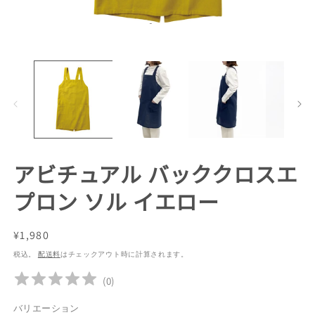
モ
ー
ダ
ル
で
メ
デ
ィ
ア
(1)
(2
アビチュアル バッククロスエ
を
開
プロン ソル イエロー
く
通
¥1,980
常
税込。
配送料
はチェックアウト時に計算されます。
価
(
0
)
格
バリエーション