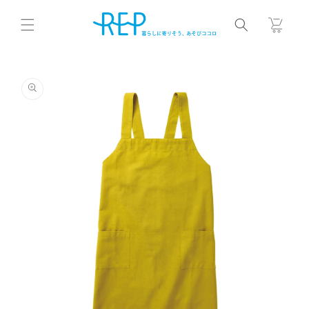
コンテ
カ
ンツに
ー
進む
ト
商品情
報にス
キップ